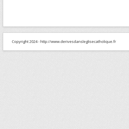
Copyright 2024 - http://www.derivesdansleglisecatholique.fr