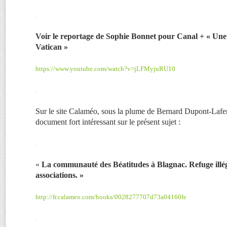
.
Voir le reportage de Sophie Bonnet pour Canal + « Une 
Vatican »
https://www.youtube.com/watch?v=jLFMyjuRU10
.
Sur le site Calaméo, sous la plume de Bernard Dupont-Lafe
document fort intéressant sur le présent sujet :
.
«
La communauté des Béatitudes à Blagnac. Refuge illé
associations. »
http://fr.calameo.com/books/0028277707d73a04160fe
.