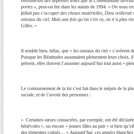
entraînerait des dépenses telles que la Communauté devrai
portes »,
peut-on lire dans les statuts de 1994. «
On nous ens
fallait pas s’occuper des choses matérielles, Dieu veillerai
oiseaux du ciel. Mais une fois qu’on s’en va, on n’a plus ri
Gilles. »
.
Il semble bien, hélas, que « les oiseaux du ciel » s’avèrent d
Puisque les Béatitudes assumaient pleinement leurs choix, il
présent, elles doivent l’assumer aujourd’hui tout aussi « pl
.
Le contournement de la loi s’est fait dans le mépris de la plu
sociale, et de l’avenir des personnes :
.
« Certaines sœurs consacrées, par exemple, ont été déclaré
bénévoles », ou encore « jeunes filles au pair » si bien qu’e
des trimestres cotisés… «
Aujourd’hui, ces années blanches 