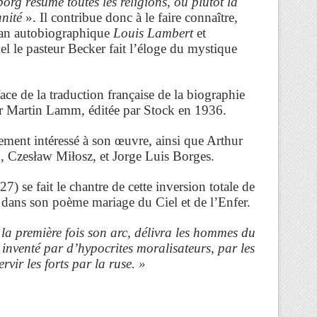
rg résume toutes les religions, ou plutôt la
anité
». Il contribue donc à le faire connaître,
an autobiographique
Louis Lambert
et
l le pasteur Becker fait l’éloge du mystique
ace de la traduction française de la biographie
 Martin Lamm, éditée par Stock en 1936.
ement intéressé à son œuvre, ainsi que Arthur
 Czesław Miłosz, et Jorge Luis Borges.
) se fait le chantre de cette inversion totale de
 dans son poème mariage du Ciel et de l’Enfer.
a première fois son arc, délivra les hommes du
inventé par d’hypocrites moralisateurs, par les
rvir les forts par la ruse. »