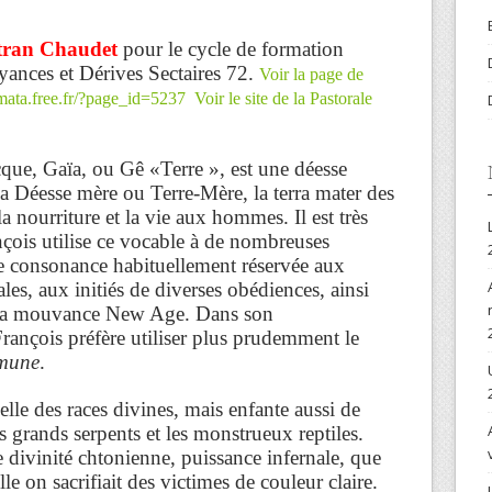
rtran Chaudet
pour le cycle de formation
yances et Dérives Sectaires 72.
Voir la page de
smata.free.fr/?page_id=5237
Voir le site de la Pastorale
que, Gaïa, ou Gê «Terre », est une déesse
 la Déesse mère ou Terre-Mère, la terra mater des
a nourriture et la vie aux hommes. Il est très
çois utilise ce vocable à de nombreuses
une consonance habituellement réservée aux
ales, aux initiés de diverses obédiences, ainsi
e la mouvance New Age. Dans son
François préfère utiliser plus prudemment le
mune
.
elle des races divines, mais enfante aussi de
s grands serpents et les monstrueux reptiles.
divinité chtonienne, puissance infernale, que
lle on sacrifiait des victimes de couleur claire.