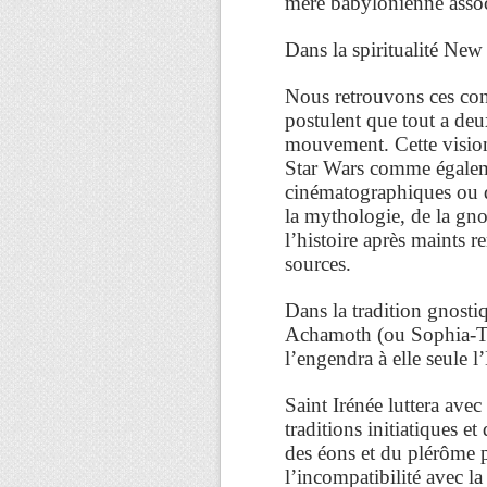
mère babylonienne associ
Dans la spiritualité New 
Nous retrouvons ces conc
postulent que tout a de
mouvement. Cette vision
Star Wars comme égalem
cinématographiques ou
la mythologie, de la gnos
l’histoire après maints 
sources.
Dans la tradition gnosti
Achamoth (ou Sophia-Ter
l’engendra à elle seule
Saint Irénée luttera ave
traditions initiatiques 
des éons et du plérôme 
l’incompatibilité avec la