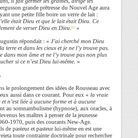
ans, il fait germer les graines, dirige les
ergusson grande prêtresse du Nouvel Age aura
nt une petite fille boire un verre de lait :
elle était Dieu et que le lait était Dieu. Ce
mplement de verser Dieu en Dieu
.
»
[1]
Augustin répondait : «
J’ai cherché mon Dieu
a terre et dans les cieux et je ne l’y trouve pas.
ce dans mon âme et ne l’y trouve pas non plus
toucher si ce n’est Dieu lui-même.
»
.
ns le prolongement des idées de Rousseau avec
 eux aussi dans ce courant. Pour eux «
la vraie
r et n’est liée à aucune forme et à aucune
aient au somnambulisme (hypnose), aux oracles, à
devenus les maîtres à penser de la jeunesse
1960-1970, puis des courants New-Age.
s de pasteur et pasteur lui-même en est une
ejeta toute contrainte doctrinale pour rechercher