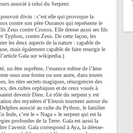
ours associé à celui du Serpent.
 pouvoir divin : c’est elle qui provoque la
onos contre son père Ouranos qui représente le
-fils Zeus contre Cronos. Elle dresse aussi ses fils
t Typhon, contre Zeus. De cette façon, les
ter les deux aspects de la nature : capable de
use, mais également capable de faire resurgir le
l’article Gaïa sur wikipedia.)
ité, un être suprême, l’essence même de l’âme
ésente sous une forme ou une autre, dans toutes
ues, les rites secrets magiques, résurgences des
ecs, des cultes orphiques et de ceux voués à
saient devenir Dieu. Le rôle du serpent y est
itiation des mystères d’Eleusis tournent autour du
elphes associé au culte du Python, le familier
n Inde, c’est le « Naga » le serpent qui est la
gies profondes de la Terre. Gaïa est aussi la
ire l’avenir. Gaïa correspond à Aya, la déesse-