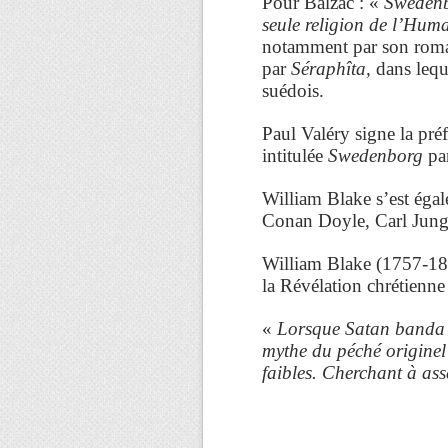
Pour Balzac : «
Swedenbo
seule religion de l’Hum
notamment par son rom
par
Séraphîta,
dans leque
suédois.
Paul Valéry signe la préf
intitulée
Swedenborg
par
William Blake s’est égal
Conan Doyle, Carl Jung,
William Blake (1757-1827
la Révélation chrétienne
«
Lorsque Satan banda l
mythe du péché originel 
faibles. Cherchant à asse