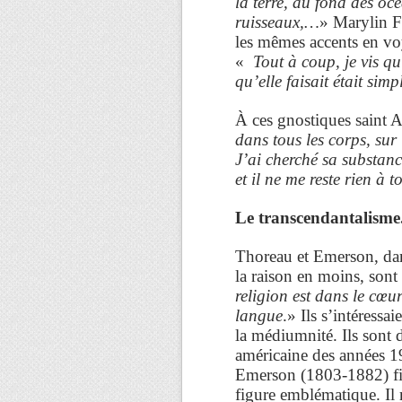
la terre, au fond des océ
ruisseaux,…
» Marylin F
les mêmes accents en voya
«
Tout à coup, je vis qu’
qu’elle faisait était si
À ces gnostiques saint 
dans tous les corps, sur l
J’ai cherché sa substan
et il ne me reste rien à 
Le transcendantalisme
Thoreau et Emerson, da
la raison en moins, sont
religion est dans le cœu
langue
.» Ils s’intéress
la médiumnité. Ils sont 
américaine des années 
Emerson (1803-1882) fil
figure emblématique. Il r