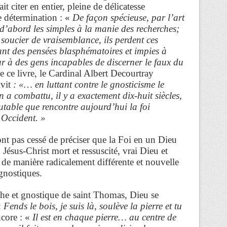
it citer en entier, pleine de délicatesse
e détermination : «
De façon spécieuse, par l’art
t d’abord les simples à la manie des recherches;
 soucier de vraisemblance, ils perdent ces
nt des pensées blasphématoires et impies à
ur à des gens incapables de discerner le
faux du
e ce livre, le Cardinal Albert Decourtray
vit
: «… en luttant contre le gnosticisme le
a combattu, il y a exactement dix-huit siècles,
utable que rencontre aujourd’hui la foi
 Occident. »
ont pas cessé de préciser que la Foi en un Dieu
 Jésus-Christ mort et ressuscité, vrai Dieu et
 de manière radicalement différente et nouvelle
 gnostiques.
he et gnostique de saint Thomas, Dieu se
«
Fends le bois, je suis là, soulève la pierre et tu
core : «
Il est en chaque pierre… au centre de