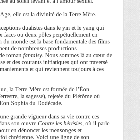
ée au soleil levant et à l’amour sexuel.
Age, elle est la divinité de la Terre Mère.
eptions dualistes dans le yin et le yang qui
ux faces ou deux pôles perpétuellement en
 du monde est la base fondamentale des films
ent de nombreuses productions
 de roman
fantaisy
. Nous sommes là au cœur de
e et des courants initiatiques qui ont traversé
remaniements et qui reviennent toujours à ces
que, la Terre-Mère est formée de l’Éon
restre, la sagesse), rejetée du Plérôme où
 l’Éon Sophia du Dodécade.
c une grande vigueur dans sa vie contre ces
et dans son œuvre
Contre les hérésies
, où il parle
pour en dénoncer les mensonges et
 foi chrétienne. Voici une ligne de son