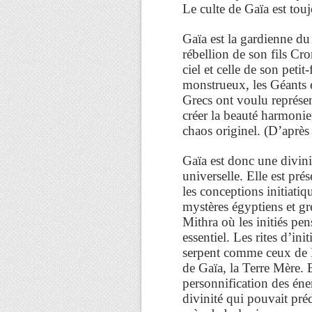
Le culte de Gaïa est touj
Gaïa est la gardienne du
rébellion de son fils Cr
ciel et celle de son petit
monstrueux, les Géants e
Grecs ont voulu représen
créer la beauté harmonie
chaos originel. (D’après 
Gaïa est donc une divin
universelle. Elle est pr
les conceptions initiatiq
mystères égyptiens et gr
Mithra où les initiés pen
essentiel. Les rites d’in
serpent comme ceux de D
de Gaïa, la Terre Mère. E
personnification des éner
divinité qui pouvait préd