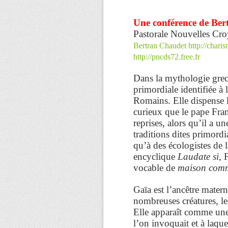
Une conférence de Be
Pastorale Nouvelles Cro
Bertran Chaudet
http://chari
http://pncds72.free.fr
Dans la mythologie grec
primordiale identifiée à
Romains. Elle dispense l
curieux que le pape Fran
reprises, alors qu’il a 
traditions dites primordi
qu’à des écologistes d
encyclique
Laudate si
, 
vocable de
maison com
Gaïa est l’ancêtre matern
nombreuses créatures, le
Elle apparaît comme une 
l’on invoquait et à laque