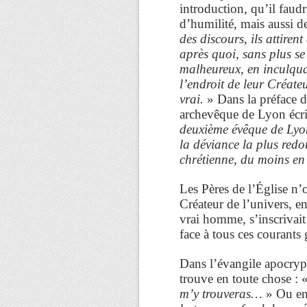
introduction, qu’il faudra
d’humilité, mais aussi d
des discours, ils attiren
après quoi, sans plus se
malheureux, en inculqua
l’endroit de leur Créate
vrai.
» Dans la préface d
archevêque de Lyon écri
deuxième évêque de Lyon 
la déviance la plus redo
chrétienne, du moins en
Les Pères de l’Église n’
Créateur de l’univers, en
vrai homme, s’inscrivait
face à tous ces courants
Dans l’évangile apocryp
trouve en toute chose : 
m’y trouveras…
» Ou en