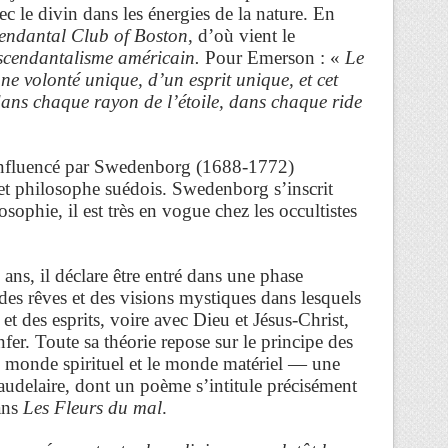
ec le divin dans les énergies de la nature. En
endantal Club of Boston
, d’où vient le
scendantalisme américain.
Pour Emerson : «
Le
ne volonté unique, d’un esprit unique, et cet
, dans chaque rayon de l’étoile, dans chaque ride
nfluencé par Swedenborg (1688-1772)
 et philosophe suédois. Swedenborg s’inscrit
osophie, il est très en vogue chez les occultistes
ans, il déclare être entré dans une phase
 a des rêves et des visions mystiques dans lesquels
 et des esprits, voire avec Dieu et Jésus-Christ,
Enfer. Toute sa théorie repose sur le principe des
e monde spirituel et le monde matériel — une
Baudelaire, dont un poème s’intitule précisément
ans
Les Fleurs du mal
.