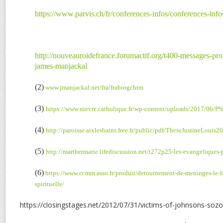
https://www.parvis.ch/fr/conferences-infos/conferences-info
http://nouveauroidefrance.forumactif.org/t400-messages-pr
james-manjackal
(2)
www.jmanjackal.net/fra/frabiogr.htm
(3)
https://www.nievre.catholique.fr/wp-content/uploads/2017/06
(4)
http://paroisse.aixlesbains.free.fr/public/pdf/TheseJustineLouis
(5)
http://marthetmarie.lifediscussion.net/t272p25-les-evangeliques-
(6)
https://www.ccmm.asso.fr/produit/detournement-de-meninges-le-l
spirituelle/
https://closingstages.net/2012/07/31/victims-of-johnsons-sozo