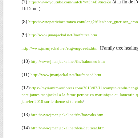
(7)
(à la fin de l
https://www.youtube.com/watch?v=3h4B9tucsZo
1h15mn )
(8)
https://www.patriziacattaneo.com/lang2/files/note_guerison_arb
(9)
http://www.jmanjackal.net/fra/fratree.htm
[Family tree healin
http://www.jmanjackal.net/eng/engdeeds.htm
(10)
http://www.jmanjackal.net/fra/frahomeo.htm
(11)
http://www.jmanjackal.net/fra/frapaed.htm
(12)
https://myriamir.wordpress.com/2018/02/11/compte-rendu-par-gis
pere-james-manjackal-a-la-ferme-perrine-en-martinique-au-lamentin-q
janvier-2018-sur-le-theme-si-tu-crois
/
(13)
http://www.jmanjackal.net/fra/fraworks.htm
(14)
http://www.jmanjackal.net/deu/deutreat.htm