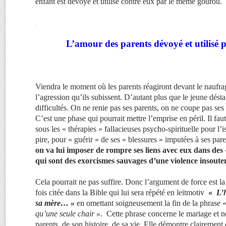
enfant est dévoyé et utilisé contre eux par le même gourou.
.
L’amour des parents dévoyé et utilisé 
Viendra le moment où les parents réagiront devant le naufrag
l’agression qu’ils subissent. D’autant plus que le jeune désta
difficultés. On ne renie pas ses parents, on ne coupe pas ses
C’est une phase qui pourrait mettre l’emprise en péril. Il fau
sous les « thérapies » fallacieuses psycho-spirituelle pour l’i
pire, pour « guérir » de ses « blessures » imputées à ses par
on va lui imposer de rompre ses liens avec eux dans des 
qui sont des
exorcismes sauvages d’une violence insoute
Cela pourrait ne pas suffire. Donc l’argument de force est l
fois citée dans la Bible qui lui sera répété en leitmotiv
«
L’
sa mère… »
en omettant soigneusement la fin de la phrase
qu’une seule chair ».
Cette phrase concerne le mariage et n
parents, de son histoire, de sa vie. Elle démontre claireme