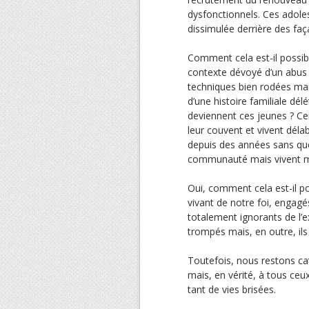
dysfonctionnels. Ces adoles
dissimulée derrière des fa
Comment cela est-il possibl
contexte dévoyé d’un abus 
techniques bien rodées mais
d’une histoire familiale dél
deviennent ces jeunes ? Cer
leur couvent et vivent déla
depuis des années sans que 
communauté mais vivent mis
Oui, comment cela est-il po
vivant de notre foi, engagés
totalement ignorants de l’
trompés mais, en outre, ils
Toutefois, nous restons cat
mais, en vérité, à tous ceu
tant de vies brisées.