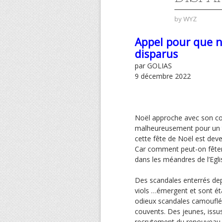
by
WYZ
Appel pour que n
disparus
par GOLIAS
9 décembre 2022
Noël approche avec son cor
malheureusement pour un t
cette fête de Noël est dev
Car comment peut-on fêter 
dans les méandres de l’Egli
Des scandales enterrés depu
viols …émergent et sont ét
odieux scandales camouflé
couvents. Des jeunes, issus
recrutement du renouveau 