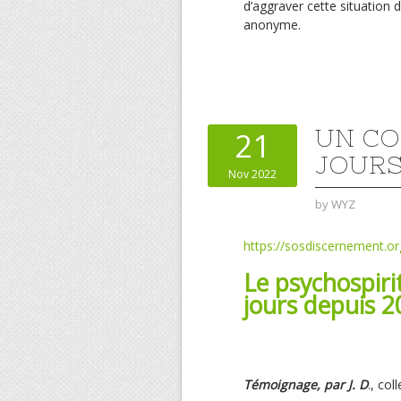
d’aggraver cette situation 
anonyme.
UN CO
21
JOURS
Nov 2022
by
WYZ
https://sosdiscernement.or
Le psychospiri
jours depuis 2
Témoignage, par J. D
., co