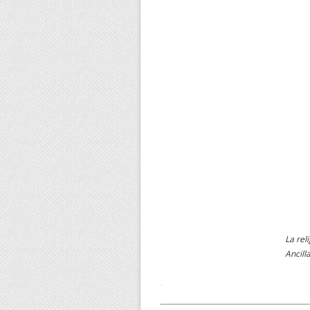
La rel
Ancill
.