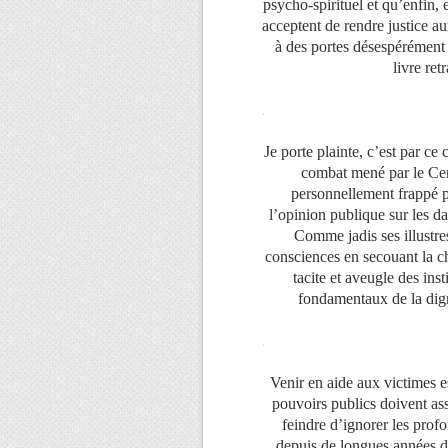
psycho-spirituel et qu’enfin, 
acceptent de rendre justice au
à des portes désespérément c
livre re
.
Je porte plainte, c’est par ce
combat mené par le Cen
personnellement frappé pa
l’opinion publique sur les da
Comme jadis ses illustres
consciences en secouant la c
tacite et aveugle des inst
fondamentaux de la dignit
.
Venir en aide aux victimes e
pouvoirs publics doivent as
feindre d’ignorer les profo
depuis de longues années déj