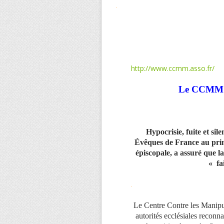
.
http://www.ccmm.asso.fr/
Le CCMM pu
Hypocrisie, fuite et si
Évêques de France au prin
épiscopale, a assuré que l
« fa
.
Le Centre Contre les Manipu
autorités ecclésiales reconna