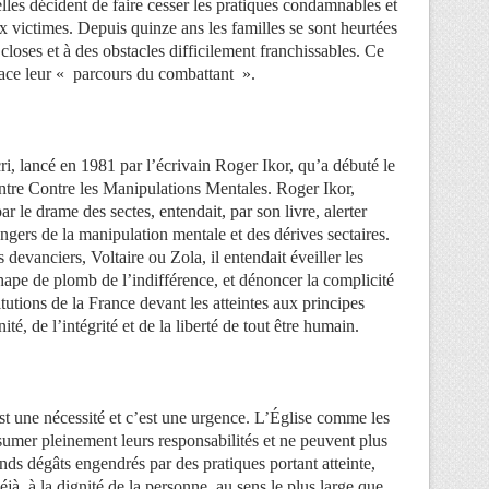
elles décident de faire cesser les pratiques condamnables et
x victimes. Depuis quinze ans les familles se sont heurtées
loses et à des obstacles difficilement franchissables. Ce
trace leur « parcours du combattant ».
 cri, lancé en 1981 par l’écrivain Roger Ikor, qu’a débuté le
tre Contre les Manipulations Mentales. Roger Ikor,
r le drame des sectes, entendait, par son livre, alerter
ngers de la manipulation mentale et des dérives sectaires.
 devanciers, Voltaire ou Zola, il entendait éveiller les
hape de plomb de l’indifférence, et dénoncer la complicité
itutions de la France devant les atteintes aux principes
é, de l’intégrité et de la liberté de tout être humain.
st une nécessité et c’est une urgence. L’Église comme les
sumer pleinement leurs responsabilités et ne peuvent plus
nds dégâts engendrés par des pratiques portant atteinte,
à, à la dignité de la personne, au sens le plus large que