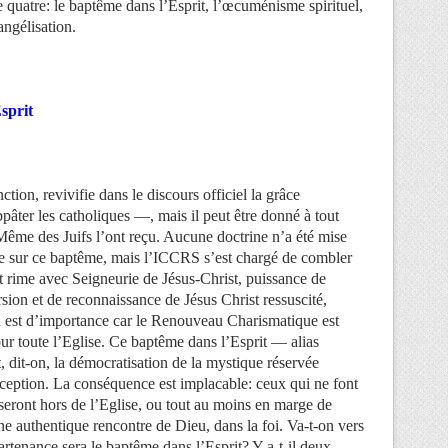
 quatre: le baptême dans l’Esprit, l’œcuménisme spirituel,
angélisation.
sprit
tion, revivifie dans le discours officiel la grâce
âter les catholiques —, mais il peut être donné à tout
e des Juifs l’ont reçu. Aucune doctrine n’a été mise
que sur ce baptême, mais l’ICCRS s’est chargé de combler
t rime avec Seigneurie de Jésus-Christ, puissance de
sion et de reconnaissance de Jésus Christ ressuscité,
u est d’importance car le Renouveau Charismatique est
r toute l’Eglise. Ce baptême dans l’Esprit — alias
, dit-on, la démocratisation de la mystique réservée
xception. La conséquence est implacable: ceux qui ne font
 seront hors de l’Eglise, ou tout au moins en marge de
une authentique rencontre de Dieu, dans la foi. Va-t-on vers
artenance sera le baptême dans l’Esprit? Y a-t-il deux