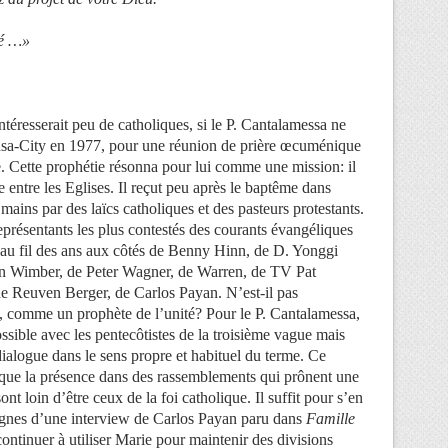
sé …»
intéresserait peu de catholiques, si le P. Cantalamessa ne
ansa-City en 1977, pour une réunion de prière œcuménique
. Cette prophétie résonna pour lui comme une mission: il
re entre les Eglises. Il reçut peu après le baptême dans
 mains par des laïcs catholiques et des pasteurs protestants.
représentants les plus contestés des courants évangéliques
e au fil des ans aux côtés de Benny Hinn, de D. Yonggi
n Wimber, de Peter Wagner, de Warren, de TV Pat
e Reuven Berger, de Carlos Payan. N’est-il pas
, comme un prophète de l’unité? Pour le P. Cantalamessa,
ssible avec les pentecôtistes de la troisième vague mais
dialogue dans le sens propre et habituel du terme. Ce
e que la présence dans des rassemblements qui prônent une
sont loin d’être ceux de la foi catholique. Il suffit pour s’en
lignes d’une interview de Carlos Payan paru dans
Famille
ontinuer à utiliser Marie pour maintenir des divisions