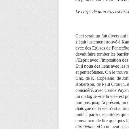
Le corps de mon Fils est bri
.
Ceci serait un fait divers qui 
s’était justement trouvé à K
avec des Eglises de Pentecôte
devait faire tomber les barriè
l’Esprit avec l’imposition des
Et il noua des liens avec les 
et pentecôtistes. On le trouv
Cho, de K. Copeland, de Joh
Robertson, de Paul Crouch, d
considéré, avec Carlos Payan
un dialogue «de la vie» est po
non pas, jusqu’à présent, un 
dialogue de la vie n’est autr
unité à partir des critères qui 
convaincre de lire quelques 
chrétienne
: «On ne peut pas c